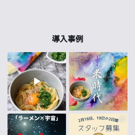
シ
ェ
ル
導入事例
パ
サ
ー
ビ
ス
と
は